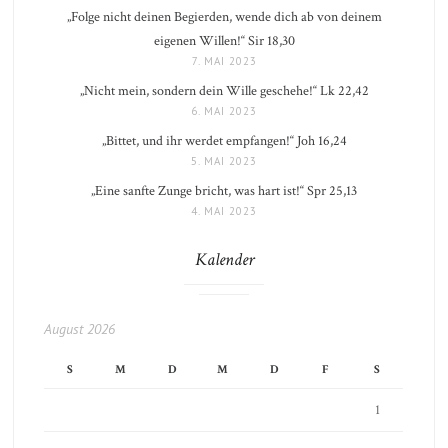
„Folge nicht deinen Begierden, wende dich ab von deinem
eigenen Willen!“ Sir 18,30
7. MAI 2023
„Nicht mein, sondern dein Wille geschehe!“ Lk 22,42
6. MAI 2023
„Bittet, und ihr werdet empfangen!“ Joh 16,24
5. MAI 2023
„Eine sanfte Zunge bricht, was hart ist!“ Spr 25,13
4. MAI 2023
Kalender
August 2026
S
M
D
M
D
F
S
1