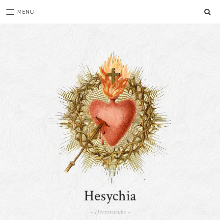
SE
MENU
Hesychia
– Herzensruhe –