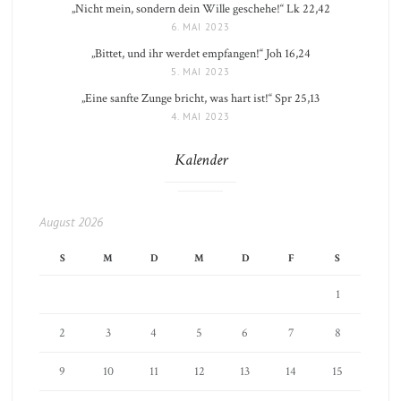
„Nicht mein, sondern dein Wille geschehe!“ Lk 22,42
6. MAI 2023
„Bittet, und ihr werdet empfangen!“ Joh 16,24
5. MAI 2023
„Eine sanfte Zunge bricht, was hart ist!“ Spr 25,13
4. MAI 2023
Kalender
August 2026
S
M
D
M
D
F
S
1
2
3
4
5
6
7
8
9
10
11
12
13
14
15