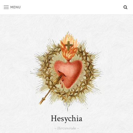
SE
MENU
Hesychia
– Herzensruhe –