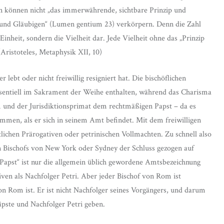
n können nicht „das immerwährende, sichtbare Prinzip und
n und Gläubigen“ (Lumen gentium 23) verkörpern. Denn die Zahl
 Einheit, sondern die Vielheit dar. Jede Vielheit ohne das „Prinzip
(Aristoteles, Metaphysik XII, 10)
 lebt oder nicht freiwillig resigniert hat. Die bischöflichen
ssentiell im Sakrament der Weihe enthalten, während das Charisma
m und der Jurisdiktionsprimat dem rechtmäßigen Papst – da es
mmen, als er sich in seinem Amt befindet. Mit dem freiwilligen
tlichen Prärogativen oder petrinischen Vollmachten. Zu schnell also
n Bischofs von New York oder Sydney der Schluss gezogen auf
„Papst“ ist nur die allgemein üblich gewordene Amtsbezeichnung
n als Nachfolger Petri. Aber jeder Bischof von Rom ist
von Rom ist. Er ist nicht Nachfolger seines Vorgängers, und darum
äpste und Nachfolger Petri geben.