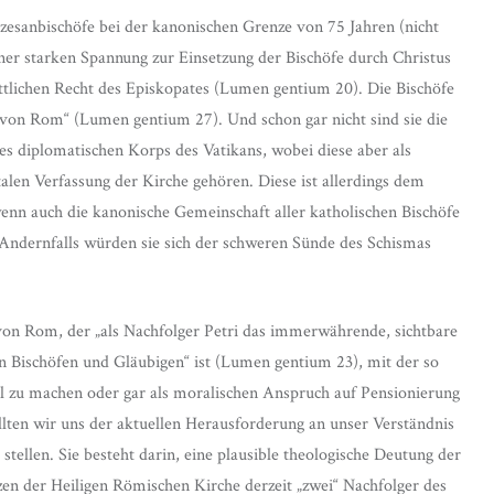
zesanbischöfe bei der kanonischen Grenze von 75 Jahren (nicht
er starken Spannung zur Einsetzung der Bischöfe durch Christus
göttlichen Recht des Episkopates (Lumen gentium 20). Die Bischöfe
fe von Rom“ (Lumen gentium 27). Und schon gar nicht sind sie die
des diplomatischen Korps des Vatikans, wobei diese aber als
alen Verfassung der Kirche gehören. Diese ist allerdings dem
enn auch die kanonische Gemeinschaft aller katholischen Bischöfe
 Andernfalls würden sie sich der schweren Sünde des Schismas
s von Rom, der „als Nachfolger Petri das immerwährende, sichtbare
n Bischöfen und Gläubigen“ ist (Lumen gentium 23), mit der so
l zu machen oder gar als moralischen Anspruch auf Pensionierung
llten wir uns der aktuellen Herausforderung an unser Verständnis
tellen. Sie besteht darin, eine plausible theologische Deutung der
zen der Heiligen Römischen Kirche derzeit „zwei“ Nachfolger des