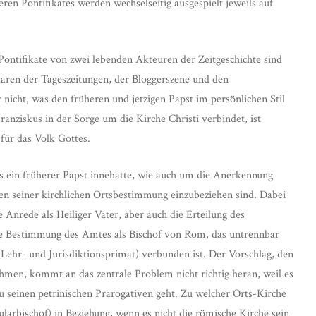
ren Pontifikates werden wechselseitig ausgespielt jeweils auf
Pontifikate von zwei lebenden Akteuren der Zeitgeschichte sind
aren der Tageszeitungen, der Bloggerszene und den
icht, was den früheren und jetzigen Papst im persönlichen Stil
anziskus in der Sorge um die Kirche Christi verbindet, ist
für das Volk Gottes.
s ein früherer Papst innehatte, wie auch um die Anerkennung
ngen seiner kirchlichen Ortsbestimmung einzubeziehen sind. Dabei
 Anrede als Heiliger Vater, aber auch die Erteilung des
ie Bestimmung des Amtes als Bischof von Rom, das untrennbar
Lehr- und Jurisdiktionsprimat) verbunden ist. Der Vorschlag, den
hmen, kommt an das zentrale Problem nicht richtig heran, weil es
 seinen petrinischen Prärogativen geht. Zu welcher Orts-Kirche
ularbischof) in Beziehung, wenn es nicht die römische Kirche sein