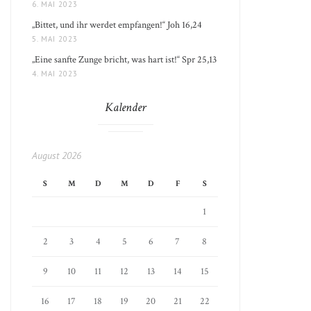
6. MAI 2023
„Bittet, und ihr werdet empfangen!“ Joh 16,24
5. MAI 2023
„Eine sanfte Zunge bricht, was hart ist!“ Spr 25,13
4. MAI 2023
Kalender
August 2026
S
M
D
M
D
F
S
1
2
3
4
5
6
7
8
9
10
11
12
13
14
15
16
17
18
19
20
21
22