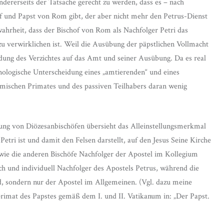
dererseits der Tatsache gerecht zu werden, dass es – nach
of und Papst von Rom gibt, der aber nicht mehr den Petrus-Dienst
ahrheit, dass der Bischof von Rom als Nachfolger Petri das
 zu verwirklichen ist. Weil die Ausübung der päpstlichen Vollmacht
idung des Verzichtes auf das Amt und seiner Ausübung. Da es real
minologische Unterscheidung eines „amtierenden“ und eines
römischen Primates und des passiven Teilhabers daran wenig
rung von Diözesanbischöfen übersieht das Alleinstellungsmerkmal
Petri ist und damit den Felsen darstellt, auf den Jesus Seine Kirche
r wie die anderen Bischöfe Nachfolger der Apostel im Kollegium
fisch und individuell Nachfolger des Apostels Petrus, während die
nd, sondern nur der Apostel im Allgemeinen. (Vgl. dazu meine
imat des Papstes gemäß dem I. und II. Vatikanum in: „Der Papst.