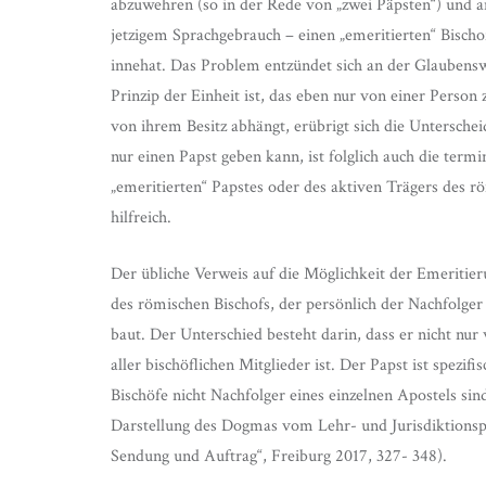
abzuwehren (so in der Rede von „zwei Päpsten“) und an
jetzigem Sprachgebrauch – einen „emeritierten“ Bisch
innehat. Das Problem entzündet sich an der Glaubensw
Prinzip der Einheit ist, das eben nur von einer Person
von ihrem Besitz abhängt, erübrigt sich die Untersche
nur einen Papst geben kann, ist folglich auch die ter
„emeritierten“ Papstes oder des aktiven Trägers des 
hilfreich.
Der übliche Verweis auf die Möglichkeit der Emeritie
des römischen Bischofs, der persönlich der Nachfolger 
baut. Der Unterschied besteht darin, dass er nicht nu
aller bischöflichen Mitglieder ist. Der Papst ist spezi
Bischöfe nicht Nachfolger eines einzelnen Apostels si
Darstellung des Dogmas vom Lehr- und Jurisdiktionspr
Sendung und Auftrag“, Freiburg 2017, 327- 348).