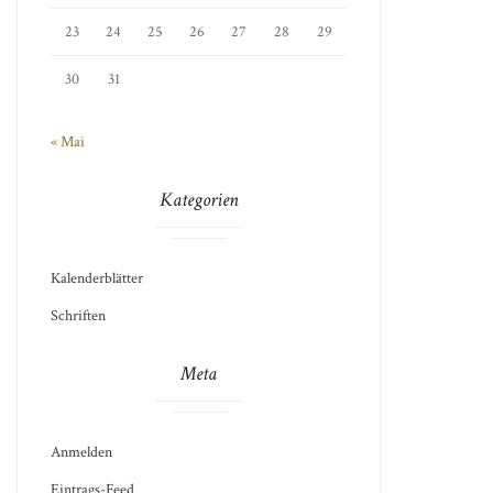
23
24
25
26
27
28
29
30
31
« Mai
Kategorien
Kalenderblätter
Schriften
Meta
Anmelden
Eintrags-Feed