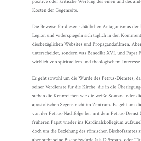
positive oder kritische Wertung des einen und des ande
Kosten der Gegenseite.
Die Beweise für diesen schädlichen Antagonismus der 
Legion und widerspiegeln sich täglich in den Komment
diesbezüglichen Websites und Propagandafilmen. Aber n
unterscheidet, sondern was Benedikt XVI. und Papst Fr
wirklich von spirituellem und theologischem Interesse 
Es geht sowohl um die Würde des Petrus-Dienstes, da
seiner Verdienste für die Kirche, die in die Überlegu
stehen die Kennzeichen wie die weiße Soutane oder die
apostolischen Segens nicht im Zentrum. Es geht um d
von der Petrus-Nachfolge her mit dem Petrus-Dienst (
früheren Papst wieder ins Kardinalskollegium aufzune
doch um die Beziehung des römischen Bischofsamtes zu
aber steht seine Bischofswürde (als Diözesan- oder Tit