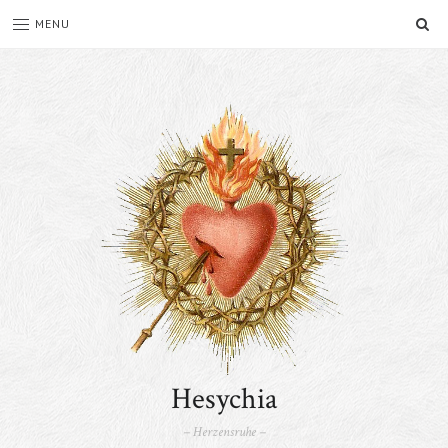
SE
MENU
Hesychia
– Herzensruhe –