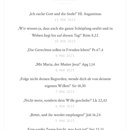
„Ich suche Gott und die Seele!“ Hl. Augustinus
11. MAI 2023
„Wir wissen ja, dass auch die ganze Schöpfung seufzt und in
Wehen liegt bis auf diesen Tag!“ Röm 8,22
10. MAI 2023
„Die Gerechten sollen in Freuden leben!“ Ps 67,4
9. MAI 2023
„Mit Maria, der Mutter Jesu!“ Apg 1,14
8. MAI 2023
„Folge nicht deinen Begierden, wende dich ab von deinem
eigenen Willen!“ Sir 18,30
7. MAI 2023
„Nicht mein, sondern dein Wille geschehe!“ Lk 22,42
6. MAI 2023
„Bittet, und ihr werdet empfangen!“ Joh 16,24
5. MAI 2023
„Eine sanfte Zunge bricht, was hart ist!“ Spr 25,13