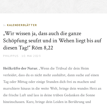
KALENDERBLÄTTER
In
„Wir wissen ja, dass auch die ganze
Schöpfung seufzt und in Wehen liegt bis auf
diesen Tag!“ Röm 8,22
AUTHOR
POSTED
PHILIPPUS
10. MAI 2023
ON
Heilkräfte der Natur.
„Wenn die Trübsal dir dein Heim
verleidet, dass du es nicht mehr aushältst, dann suche auf einen
Tag oder Mittag oder einige Stunden dich frei zu machen und
marschiere hinaus in die weite Welt, bringe dein wundes Herz an
die frische Luft und lass in deine trüben Gedanken die Sonne
hineinschauen. Kurz, bringe dein Leiden in Berührung und