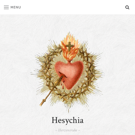
SE
MENU
Hesychia
– Herzensruhe –