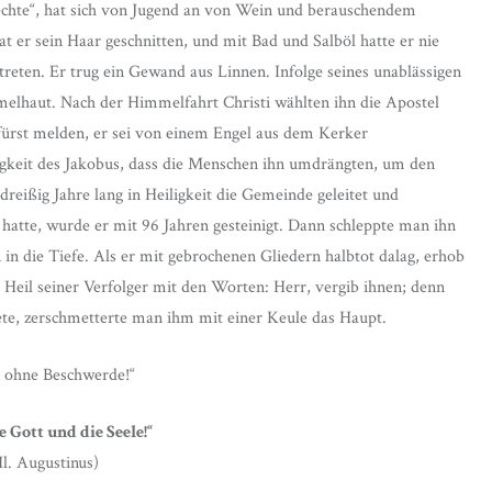
echte“, hat sich von Jugend an von Wein und berauschendem
at er sein Haar geschnitten, und mit Bad und Salböl hatte er nie
betreten. Er trug ein Gewand aus Linnen. Infolge seines unablässigen
melhaut. Nach der Himmelfahrt Christi wählten ihn die Apostel
fürst melden, er sei von einem Engel aus dem Kerker
igkeit des Jakobus, dass die Menschen ihn umdrängten, um den
eißig Jahre lang in Heiligkeit die Gemeinde geleitet und
 hatte, wurde er mit 96 Jahren gesteinigt. Dann schleppte man ihn
 in die Tiefe. Als er mit gebrochenen Gliedern halbtot dalag, erhob
eil seiner Verfolger mit den Worten: Herr, vergib ihnen; denn
tete, zerschmetterte man ihm mit einer Keule das Haupt.
s ohne Beschwerde!“
e Gott und die Seele!“
Hl. Augustinus)