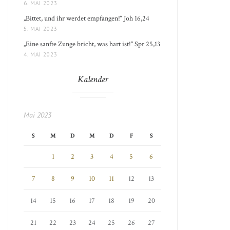
6. MAI 2023
„Bittet, und ihr werdet empfangen!“ Joh 16,24
5. MAI 2023
„Eine sanfte Zunge bricht, was hart ist!“ Spr 25,13
4. MAI 2023
Kalender
Mai 2023
S
M
D
M
D
F
S
1
2
3
4
5
6
7
8
9
10
11
12
13
14
15
16
17
18
19
20
21
22
23
24
25
26
27