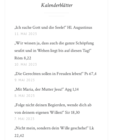
Kalenderblätter
„Ich suche Gott und die Seele!“ Hl. Augustinus
11. MAI 2023
„Wir wissen ja, dass auch die ganze Schöpfung
seufzt und in Wehen liegt bis auf diesen Tag!“
Röm 8,22
10. MAI 2023
„Die Gerechten sollen in Freuden leben!“ Ps 67,4
9. MAI 2023
„Mit Maria, der Mutter Jesu!“ Apg 1,14
8. MAI 2023
„Folge nicht deinen Begierden, wende dich ab
von deinem eigenen Willen!“ Sir 18,30
7. MAI 2023
„Nicht mein, sondern dein Wille geschehe!“ Lk
22,42