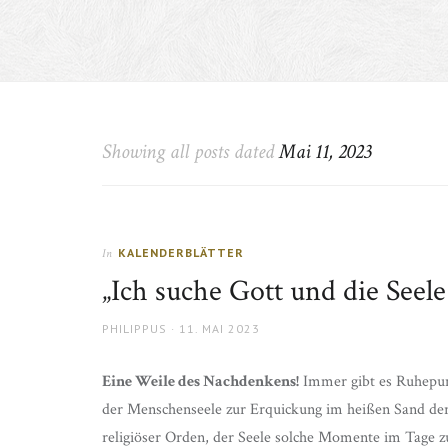
Showing all posts dated
Mai 11, 2023
KALENDERBLÄTTER
In
„Ich suche Gott und die Seele
AUTHOR
POSTED
PHILIPPUS
11. MAI 2023
ON
Eine Weile des Nachdenkens!
Immer gibt es Ruhepunk
der Menschenseele zur Erquickung im heißen Sand der
religiöser Orden, der Seele solche Momente im Tage zu