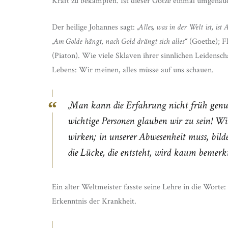
Kraft zu bekämpfen. Ist dieser Götze einmal umgehau
Der heilige Johannes sagt:
„Alles, was in der Welt ist, ist
„Am Golde hängt, nach Gold drängt sich alles“
(Goethe); Fl
(Piaton). Wie viele Sklaven ihrer sinnlichen Leidensc
Lebens: Wir meinen, alles müsse auf uns schauen.
„Man kann die Erfahrung nicht früh genug
wichtige Personen glauben wir zu sein! Wi
wirken; in unserer Abwesenheit muss, bil
die Lücke, die entsteht, wird kaum bemerkt
Ein alter Weltmeister fasste seine Lehre in die Worte: 
Erkenntnis der Krankheit.