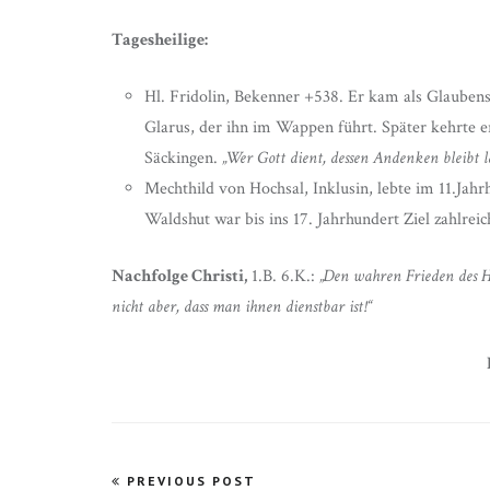
Tagesheilige:
Hl. Fridolin, Bekenner +538. Er kam als Glaubens
Glarus, der ihn im Wappen führt. Später kehrte e
Säckingen.
„Wer Gott dient, dessen Andenken bleibt l
Mechthild von Hochsal, Inklusin, lebte im 11.Jahr
Waldshut war bis ins 17. Jahrhundert Ziel zahlrei
Nachfolge Christi,
1.B. 6.K.:
„Den wahren Frieden des H
nicht aber, dass man ihnen dienstbar ist!“
Beitragsnavigation
PREVIOUS POST