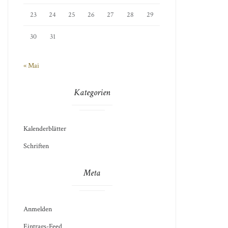
23
24
25
26
27
28
29
30
31
« Mai
Kategorien
Kalenderblätter
Schriften
Meta
Anmelden
Eintrags-Feed