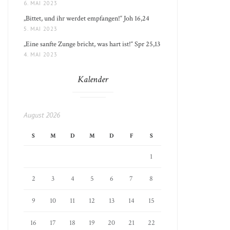
6. MAI 2023
„Bittet, und ihr werdet empfangen!“ Joh 16,24
5. MAI 2023
„Eine sanfte Zunge bricht, was hart ist!“ Spr 25,13
4. MAI 2023
Kalender
August 2026
S
M
D
M
D
F
S
1
2
3
4
5
6
7
8
9
10
11
12
13
14
15
16
17
18
19
20
21
22