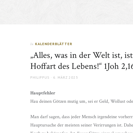
KALENDERBLÄTTER
In
„Alles, was in der Welt ist, i
Hoffart des Lebens!“ 1Joh 2,1
AUTHOR
POSTED
PHILIPPUS
6. MÄRZ 2023
ON
Hauptfehler
Hau deinen Götzen mutig um, sei er Geld, Wollust od
Man darf sagen, dass jeder Mensch irgendeine vorherr
Hauptursache der meisten seiner Verirrungen ist. Dahe