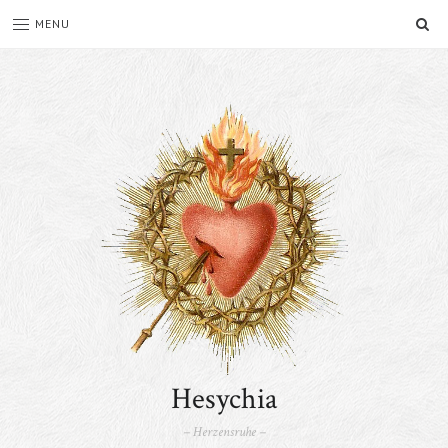
SE
MENU
Hesychia
– Herzensruhe –