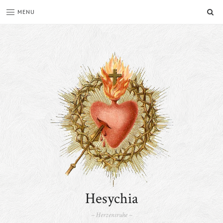
SE
MENU
Hesychia
– Herzensruhe –