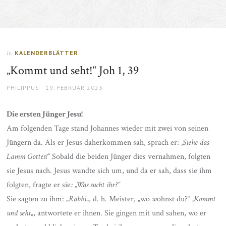
KALENDERBLÄTTER
In
„Kommt und seht!“ Joh 1, 39
AUTHOR
POSTED
PHILIPPUS
19. FEBRUAR 2023
ON
Die ersten Jünger Jesu!
Am folgenden Tage stand Johannes wieder mit zwei von seinen
Jüngern da. Als er Jesus daherkommen sah, sprach er
: „Siehe das
Lamm Gottes!“
Sobald die beiden Jünger dies vernahmen, folgten
sie Jesus nach. Jesus wandte sich um, und da er sah, dass sie ihm
folgten, fragte er sie
: „Was sucht ihr?“
Sie sagten zu ihm: „
Rabbi
„, d. h. Meister, „wo
w
ohnst du?“
„Kommt
und seht
„, antwortete er ihnen. Sie gingen mit und sahen, wo er