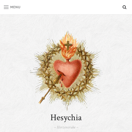
SE
MENU
Hesychia
– Herzensruhe –