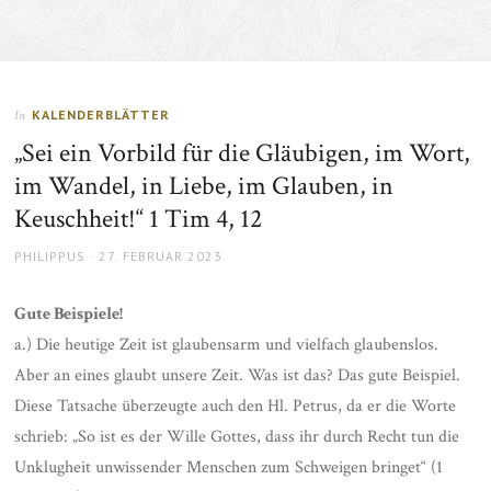
KALENDERBLÄTTER
In
„Sei ein Vorbild für die Gläubigen, im Wort,
im Wandel, in Liebe, im Glauben, in
Keuschheit!“ 1 Tim 4, 12
AUTHOR
POSTED
PHILIPPUS
27. FEBRUAR 2023
ON
Gute Beispiele!
a.) Die heutige Zeit ist glaubensarm und vielfach glaubenslos.
Aber an eines glaubt unsere Zeit. Was ist das? Das gute Beispiel.
Diese Tatsache überzeugte auch den Hl. Petrus, da er die Worte
schrieb: „So ist es der Wille Gottes, dass ihr durch Recht tun die
Unklugheit unwissender Menschen zum Schweigen bringet“ (1