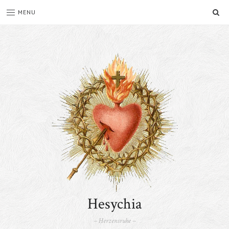
SE
MENU
Hesychia
– Herzensruhe –