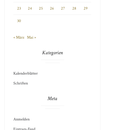
23
24
25
26
27
28
29
30
« März
Mai »
Kategorien
Kalenderblätter
Schriften
Meta
Anmelden
Eintrags-Feed