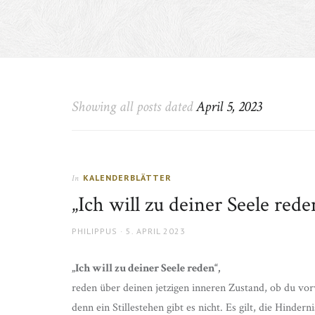
Showing all posts dated
April 5, 2023
KALENDERBLÄTTER
In
„Ich will zu deiner Seele rede
AUTHOR
POSTED
PHILIPPUS
5. APRIL 2023
ON
„Ich will zu deiner Seele reden“,
reden über deinen jetzigen inneren Zustand, ob du vo
denn ein Stillestehen gibt es nicht. Es gilt, die Hinder