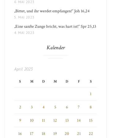
6. MAI 2023
„Bittet, und ihr werdet empfangen!“ Joh 16,24
5. MAI 2023
„Eine sanfte Zunge bricht, was hart ist!“ Spr 25,13
4. MAI 2023
Kalender
April 2023
S
M
D
M
D
F
S
1
2
3
4
5
6
7
8
9
10
11
12
13
14
15
16
17
18
19
20
21
22