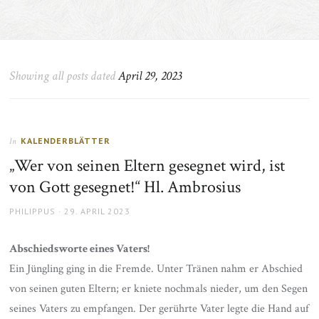
Showing all posts dated
April 29, 2023
KALENDERBLÄTTER
In
„Wer von seinen Eltern gesegnet wird, ist
von Gott gesegnet!“ Hl. Ambrosius
AUTHOR
POSTED
PHILIPPUS
29. APRIL 2023
ON
Abschiedsworte eines Vaters!
Ein Jüngling ging in die Fremde. Unter Tränen nahm er Abschied
von seinen guten Eltern; er kniete nochmals nieder, um den Segen
seines Vaters zu empfangen. Der gerührte Vater legte die Hand auf