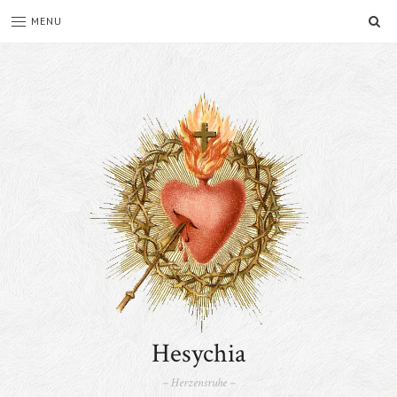
SE
MENU
Hesychia
– Herzensruhe –