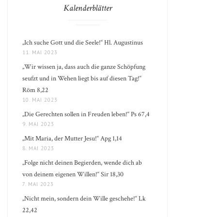
Kalenderblätter
„Ich suche Gott und die Seele!“ Hl. Augustinus
11. MAI 2023
„Wir wissen ja, dass auch die ganze Schöpfung
seufzt und in Wehen liegt bis auf diesen Tag!“
Röm 8,22
10. MAI 2023
„Die Gerechten sollen in Freuden leben!“ Ps 67,4
9. MAI 2023
„Mit Maria, der Mutter Jesu!“ Apg 1,14
8. MAI 2023
„Folge nicht deinen Begierden, wende dich ab
von deinem eigenen Willen!“ Sir 18,30
7. MAI 2023
„Nicht mein, sondern dein Wille geschehe!“ Lk
22,42