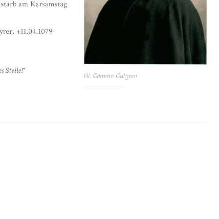
 starb am Karsamstag
yrer, +11.04.1079
s Stelle!“
Hl. Gemma Galgani