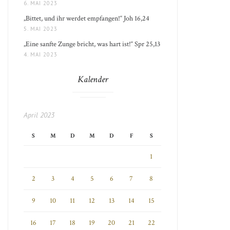
6. MAI 2023
„Bittet, und ihr werdet empfangen!“ Joh 16,24
5. MAI 2023
„Eine sanfte Zunge bricht, was hart ist!“ Spr 25,13
4. MAI 2023
Kalender
April 2023
S
M
D
M
D
F
S
1
2
3
4
5
6
7
8
9
10
11
12
13
14
15
16
17
18
19
20
21
22