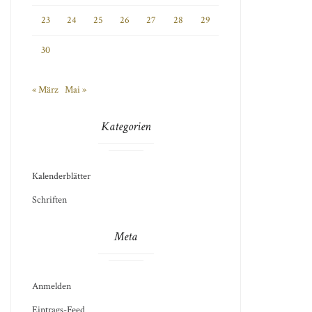
23
24
25
26
27
28
29
30
« März
Mai »
Kategorien
Kalenderblätter
Schriften
Meta
Anmelden
Eintrags-Feed