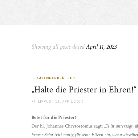
Showing all posts dated
April 11, 2023
KALENDERBLÄTTER
In
„Halte die Priester in Ehren!“
AUTHOR
POSTED
PHILIPPUS
11. APRIL 2023
ON
Betet für die Priester!
Der hl. Johannes Chrysostomus sagt:
„Es ist untersagt,
braver Sohn tritt mutig für seine Eltern ein, wenn dieselb