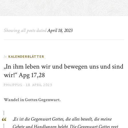
Showing all posts dated
April 18, 2023
KALENDERBLÄTTER
In
„In ihm leben wir und bewegen uns und sind
wir!“ Apg 17,28
AUTHOR
POSTED
PHILIPPUS
18. APRIL 2023
ON
Wandel in Gottes Gegenwart.
„Es ist die Gegenwart Gottes, die alles beseelt, die meine
Gebete und Handlungen belebt. Die Gegenwart Gottes regt