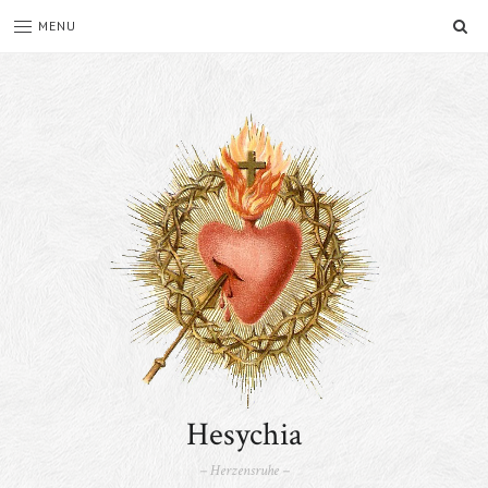
SE
MENU
Hesychia
– Herzensruhe –