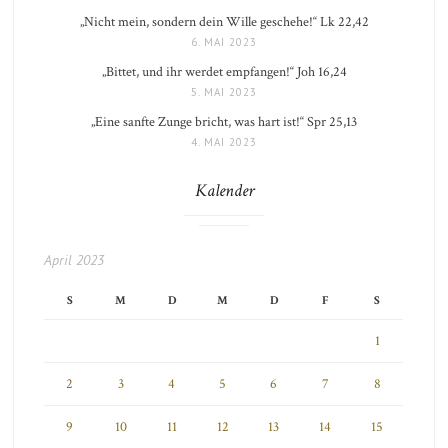
„Nicht mein, sondern dein Wille geschehe!“ Lk 22,42
6. MAI 2023
„Bittet, und ihr werdet empfangen!“ Joh 16,24
5. MAI 2023
„Eine sanfte Zunge bricht, was hart ist!“ Spr 25,13
4. MAI 2023
Kalender
April 2023
S
M
D
M
D
F
S
1
2
3
4
5
6
7
8
9
10
11
12
13
14
15